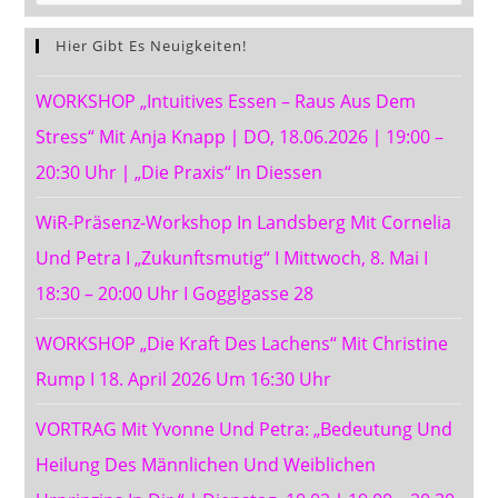
Esca
To
Hier Gibt Es Neuigkeiten!
Clos
WORKSHOP „Intuitives Essen – Raus Aus Dem
The
Sear
Stress“ Mit Anja Knapp ∣ DO, 18.06.2026 ∣ 19:00 –
Pane
20:30 Uhr ∣ „Die Praxis“ In Diessen
WiR-Präsenz-Workshop In Landsberg Mit Cornelia
Und Petra I „Zukunftsmutig“ I Mittwoch, 8. Mai I
18:30 – 20:00 Uhr I Gogglgasse 28
WORKSHOP „Die Kraft Des Lachens“ Mit Christine
Rump I 18. April 2026 Um 16:30 Uhr
VORTRAG Mit Yvonne Und Petra: „Bedeutung Und
Heilung Des Männlichen Und Weiblichen