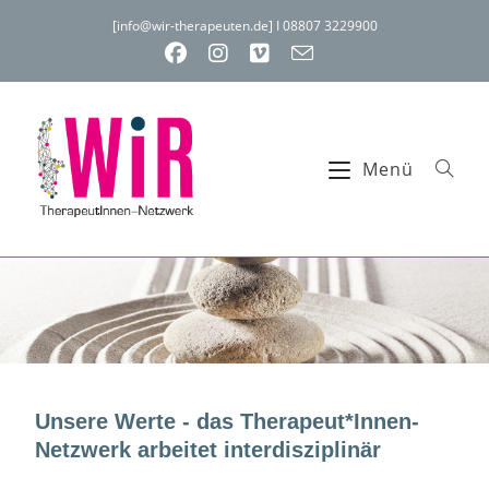
[info@wir-therapeuten.de] I 08807 3229900
Menü
Unsere Werte - das Therapeut*Innen-
Netzwerk arbeitet interdisziplinär