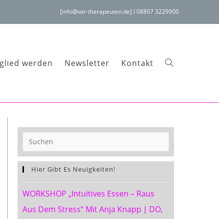
[info@wir-therapeuten.de] I 08807 3229900
glied werden
Newsletter
Kontakt
Website-
Suche
Press
Escape
To
Hier Gibt Es Neuigkeiten!
Close
WORKSHOP „Intuitives Essen – Raus
The
umschalten
Search
Aus Dem Stress“ Mit Anja Knapp ∣ DO,