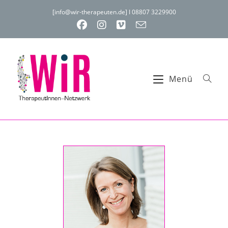
[info@wir-therapeuten.de] I 08807 3229900
Menü