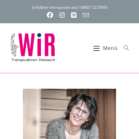
[info@wir-therapeuten.de] I 08807 3229900
Menü